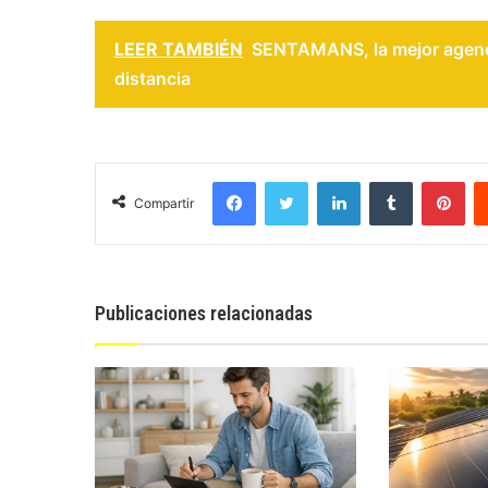
LEER TAMBIÉN
SENTAMANS, la mejor agenci
distancia
Facebook
Twitter
LinkedIn
Tumblr
Pin
Compartir
Publicaciones relacionadas