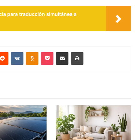
a para traducción simultánea a
terest
Reddit
VKontakte
Odnoklassniki
Pocket
Compartir por correo electrónico
Imprimir