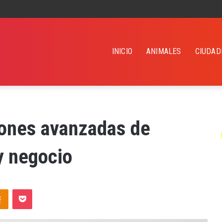
INICIO
ANIMALES
CIUDAD
ciones avanzadas de
y negocio
takte
Odnoklassniki
Pocket