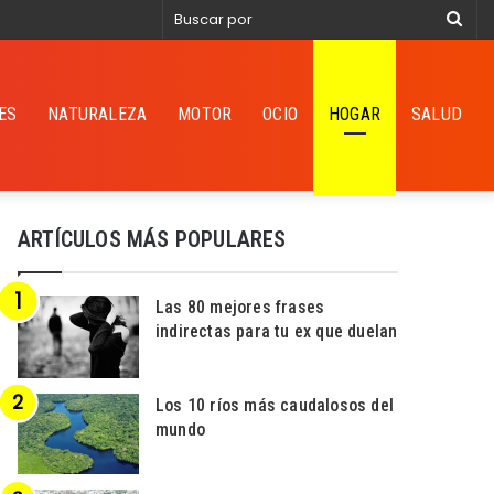
Bus
por
ES
NATURALEZA
MOTOR
OCIO
HOGAR
SALUD
ARTÍCULOS MÁS POPULARES
Las 80 mejores frases
indirectas para tu ex que duelan
Los 10 ríos más caudalosos del
mundo