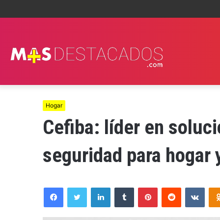
Hogar
Cefiba: líder en solu
seguridad para hogar 
Facebook
Twitter
LinkedIn
Tumblr
Pinterest
Reddit
VKon