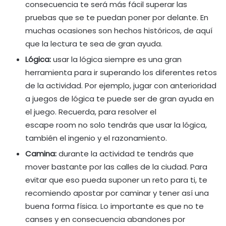
consecuencia te será más fácil superar las
pruebas que se te puedan poner por delante. En
muchas ocasiones son hechos históricos, de aquí
que la lectura te sea de gran ayuda.
Lógica:
usar la lógica siempre es una gran
herramienta para ir superando los diferentes retos
de la actividad. Por ejemplo, jugar con anterioridad
a juegos de lógica te puede ser de gran ayuda en
el juego. Recuerda, para resolver el
escape room no solo tendrás que usar la lógica,
también el ingenio y el razonamiento.
Camina:
durante la actividad te tendrás que
mover bastante por las calles de la ciudad. Para
evitar que eso pueda suponer un reto para ti, te
recomiendo apostar por caminar y tener así una
buena forma física. Lo importante es que no te
canses y en consecuencia abandones por