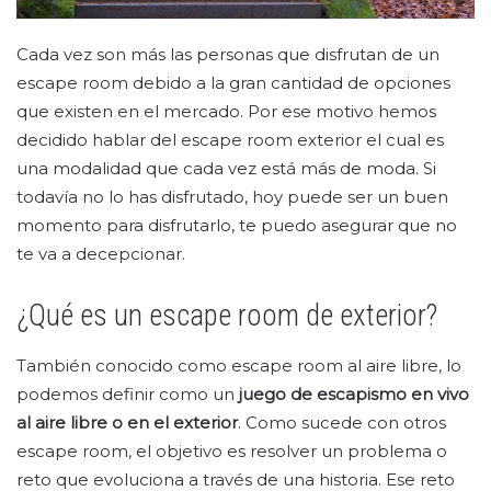
Cada vez son más las personas que disfrutan de un
escape room debido a la gran cantidad de opciones
que existen en el mercado. Por ese motivo hemos
decidido hablar del escape room exterior el cual es
una modalidad que cada vez está más de moda. Si
todavía no lo has disfrutado, hoy puede ser un buen
momento para disfrutarlo, te puedo asegurar que no
te va a decepcionar.
¿Qué es un escape room de exterior?
También conocido como escape room al aire libre, lo
podemos definir como un
juego de escapismo en vivo
al aire libre o en el exterior
. Como sucede con otros
escape room, el objetivo es resolver un problema o
reto que evoluciona a través de una historia. Ese reto