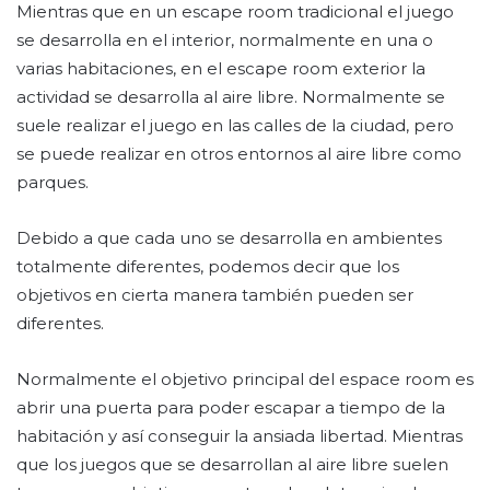
Mientras que en un escape room tradicional el juego
se desarrolla en el interior, normalmente en una o
varias habitaciones, en el escape room exterior la
actividad se desarrolla al aire libre. Normalmente se
suele realizar el juego en las calles de la ciudad, pero
se puede realizar en otros entornos al aire libre como
parques.
Debido a que cada uno se desarrolla en ambientes
totalmente diferentes, podemos decir que los
objetivos en cierta manera también pueden ser
diferentes.
Normalmente el objetivo principal del espace room es
abrir una puerta para poder escapar a tiempo de la
habitación y así conseguir la ansiada libertad. Mientras
que los juegos que se desarrollan al aire libre suelen